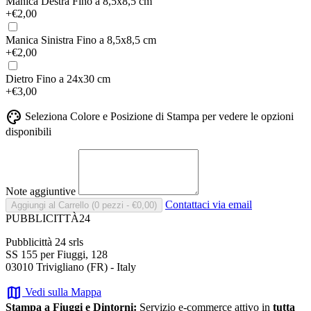
Manica Destra
Fino a 8,5x8,5 cm
+€2,00
Manica Sinistra
Fino a 8,5x8,5 cm
+€2,00
Dietro
Fino a 24x30 cm
+€3,00
palette
Seleziona Colore e Posizione di Stampa per vedere le opzioni
disponibili
Note aggiuntive
Contattaci via email
Aggiungi al Carrello
(0 pezzi - €0,00)
PUBBLICITTÀ24
Pubblicittà 24 srls
SS 155 per Fiuggi, 128
03010 Trivigliano (FR) - Italy
map
Vedi sulla Mappa
Stampa a Fiuggi e Dintorni:
Servizio e-commerce attivo in
tutta