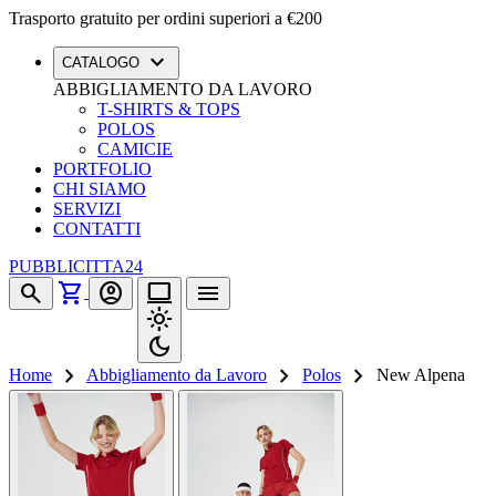
Trasporto gratuito per ordini superiori a €200
expand_more
CATALOGO
ABBIGLIAMENTO DA LAVORO
T-SHIRTS & TOPS
POLOS
CAMICIE
PORTFOLIO
CHI SIAMO
SERVIZI
CONTATTI
PUBBLICITTA24
shopping_cart
search
account_circle
computer
menu
light_mode
dark_mode
chevron_right
chevron_right
chevron_right
Home
Abbigliamento da Lavoro
Polos
New Alpena