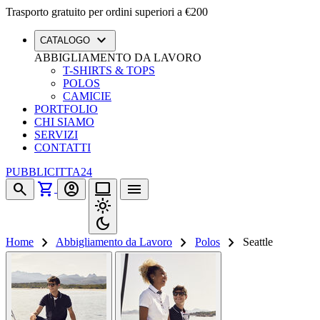
Trasporto gratuito per ordini superiori a €200
expand_more
CATALOGO
ABBIGLIAMENTO DA LAVORO
T-SHIRTS & TOPS
POLOS
CAMICIE
PORTFOLIO
CHI SIAMO
SERVIZI
CONTATTI
PUBBLICITTA24
shopping_cart
search
account_circle
computer
menu
light_mode
dark_mode
chevron_right
chevron_right
chevron_right
Home
Abbigliamento da Lavoro
Polos
Seattle