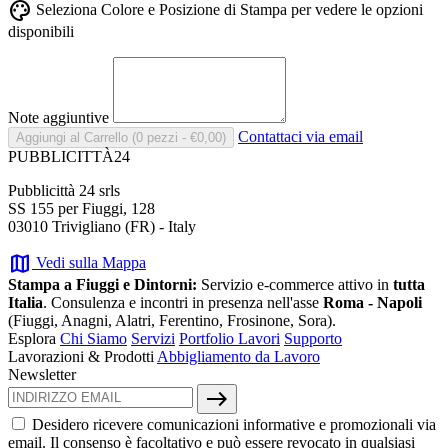
palette
Seleziona Colore e Posizione di Stampa per vedere le opzioni
disponibili
Note aggiuntive
Contattaci via email
Aggiungi al Carrello
(0 pezzi - €0,00)
PUBBLICITTÀ24
Pubblicittà 24 srls
SS 155 per Fiuggi, 128
03010 Trivigliano (FR) - Italy
map
Vedi sulla Mappa
Stampa a Fiuggi e Dintorni:
Servizio e-commerce attivo in
tutta
Italia
. Consulenza e incontri in presenza nell'asse
Roma - Napoli
(Fiuggi, Anagni, Alatri, Ferentino, Frosinone, Sora).
Esplora
Chi Siamo
Servizi
Portfolio Lavori
Supporto
Lavorazioni & Prodotti
Abbigliamento da Lavoro
Newsletter
east
Desidero ricevere comunicazioni informative e promozionali via
email. Il consenso è facoltativo e può essere revocato in qualsiasi