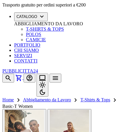
Trasporto gratuito per ordini superiori a €200
expand_more
CATALOGO
ABBIGLIAMENTO DA LAVORO
T-SHIRTS & TOPS
POLOS
CAMICIE
PORTFOLIO
CHI SIAMO
SERVIZI
CONTATTI
PUBBLICITTA24
shopping_cart
search
account_circle
computer
menu
light_mode
dark_mode
chevron_right
chevron_right
chevron_right
Home
Abbigliamento da Lavoro
T-Shirts & Tops
Basic-T Women