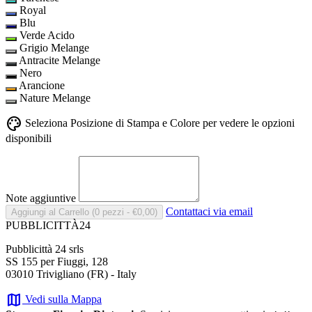
Royal
Blu
Verde Acido
Grigio Melange
Antracite Melange
Nero
Arancione
Nature Melange
palette
Seleziona Posizione di Stampa e Colore per vedere le opzioni
disponibili
Note aggiuntive
Contattaci via email
Aggiungi al Carrello
(0 pezzi - €0,00)
PUBBLICITTÀ24
Pubblicittà 24 srls
SS 155 per Fiuggi, 128
03010 Trivigliano (FR) - Italy
map
Vedi sulla Mappa