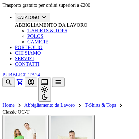
Trasporto gratuito per ordini superiori a €200
expand_more
CATALOGO
ABBIGLIAMENTO DA LAVORO
T-SHIRTS & TOPS
POLOS
CAMICIE
PORTFOLIO
CHI SIAMO
SERVIZI
CONTATTI
PUBBLICITTA24
shopping_cart
search
account_circle
computer
menu
light_mode
dark_mode
chevron_right
chevron_right
chevron_right
Home
Abbigliamento da Lavoro
T-Shirts & Tops
Classic OC-T