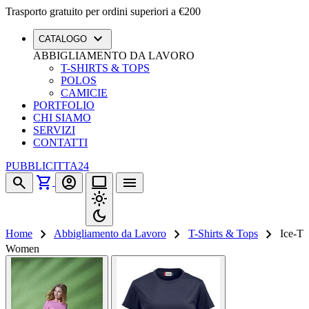
Trasporto gratuito per ordini superiori a €200
expand_more
CATALOGO
ABBIGLIAMENTO DA LAVORO
T-SHIRTS & TOPS
POLOS
CAMICIE
PORTFOLIO
CHI SIAMO
SERVIZI
CONTATTI
PUBBLICITTA24
shopping_cart
search
account_circle
computer
menu
light_mode
dark_mode
chevron_right
chevron_right
chevron_right
Home
Abbigliamento da Lavoro
T-Shirts & Tops
Ice-T
Women