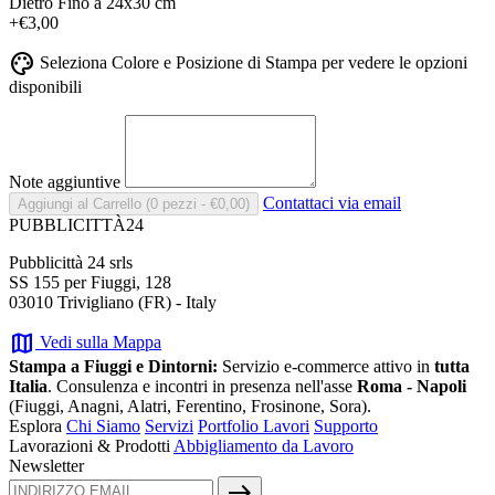
Dietro
Fino a 24x30 cm
+€3,00
palette
Seleziona Colore e Posizione di Stampa per vedere le opzioni
disponibili
Note aggiuntive
Contattaci via email
Aggiungi al Carrello
(0 pezzi - €0,00)
PUBBLICITTÀ24
Pubblicittà 24 srls
SS 155 per Fiuggi, 128
03010 Trivigliano (FR) - Italy
map
Vedi sulla Mappa
Stampa a Fiuggi e Dintorni:
Servizio e-commerce attivo in
tutta
Italia
. Consulenza e incontri in presenza nell'asse
Roma - Napoli
(Fiuggi, Anagni, Alatri, Ferentino, Frosinone, Sora).
Esplora
Chi Siamo
Servizi
Portfolio Lavori
Supporto
Lavorazioni & Prodotti
Abbigliamento da Lavoro
Newsletter
east